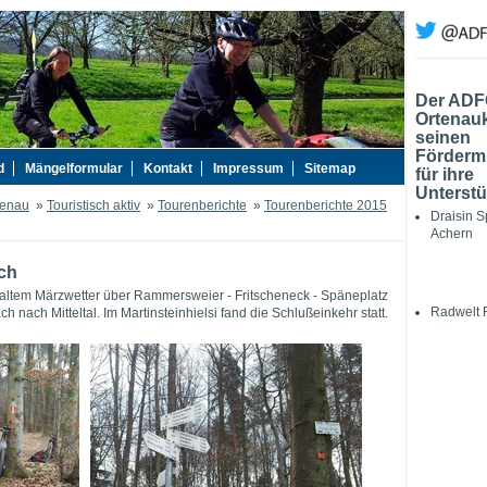
Der AD
Ortenauk
seinen
Fördermi
d
Mängelformular
Kontakt
Impressum
Sitemap
für ihre
Unterstü
tenau
»
Touristisch aktiv
»
Tourenberichte
»
Tourenberichte 2015
Draisin S
Achern
ch
 kaltem Märzwetter über Rammersweier - Fritscheneck - Späneplatz
Radwelt 
 nach Mitteltal. Im Martinsteinhielsi fand die Schlußeinkehr statt.