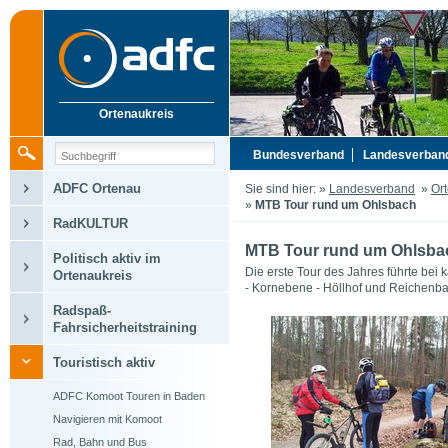
Ortenaukreis
Bundesverband
Landesverban
ADFC Ortenau
Sie sind hier: »
Landesverband
»
Or
»
MTB Tour rund um Ohlsbach
RadKULTUR
MTB Tour rund um Ohlsba
Politisch aktiv im
Die erste Tour des Jahres führte bei
Ortenaukreis
- Kornebene - Höllhof und Reichenbach
Radspaß-
Fahrsicherheitstraining
Touristisch aktiv
ADFC Komoot Touren in Baden
Navigieren mit Komoot
Rad, Bahn und Bus