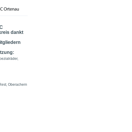
FC
reis dankt
tgliedern
tzung:
pezialräder,
Rest, Oberachern